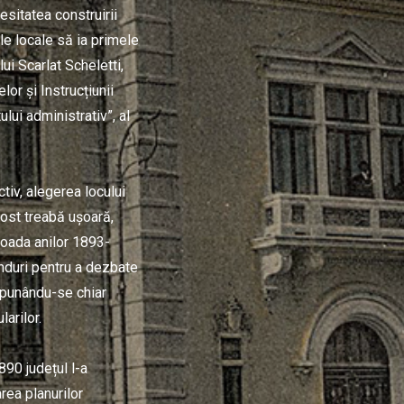
esitatea construirii
ile locale să ia primele
ui Scarlat Scheletti,
lor și Instrucțiunii
lui administrativ”, al
tiv, alegerea locului
fost treabă ușoară,
ioada anilor 1893-
ânduri pentru a dezbate
ropunându-se chiar
larilor.
890 județul l-a
rea planurilor