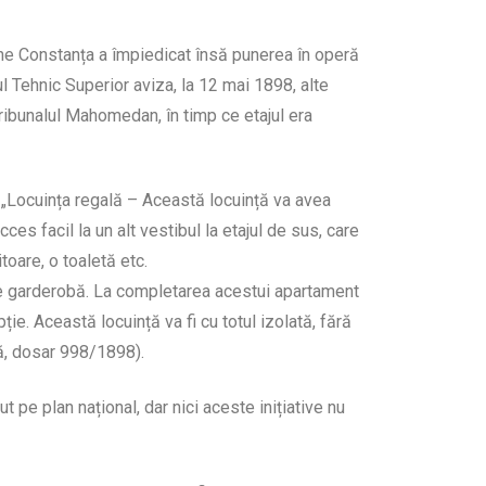
ane Constanța a împiedicat însă punerea în operă
l Tehnic Superior aviza, la 12 mai 1898, alte
Tribunalul Mahomedan, în timp ce etajul era
 „Locuința regală – Această locuință va avea
es facil la un alt vestibul la etajul de sus, care
oare, o toaletă etc.
de garderobă. La completarea acestui apartament
ție. Această locuință va fi cu totul izolată, fără
lă, dosar 998/1898).
 pe plan național, dar nici aceste inițiative nu