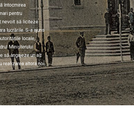
pă întocmirea
 mari pentru
t nevoit să liciteze
ra lucrările. S-a ajuns
utoritățile locale,
drul Ministerului
le să angajeze un alt
u realizarea altora noi.