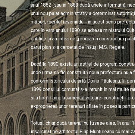
anul 1882 (sau în 1883 după unele informații), nec
unui nou palat administrativ a determinat autorităț
măsuri, meritul revenindu-i în acest sens prefectul
care în vara anului 1890 se adresa ministrului Culte
publice și amintea de „programa construcției palatu
cărui plan s-a cercetat de însuși M.S. Regele.
Dacă la 1890 exista un astfel de program construc
unde urma să fie construită noua prefectură nu a 
conform istoricului de artă Doina Păuleanu, în per
1899 consiliul comunal s-a întrunit în mai multe r
și a hotărî amplasamentul viitoarei construcții, p
exproprierea unor terenuri aflate în posesia particu
Totuși, chiar dacă terenul nu fusese ales, în anul 1
însărcinat pe arhitectul Filip Muntureanu cu realiza