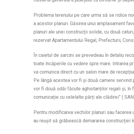
Problema terenului pe care urma să se ridice no
a acestor planuri. Găsirea unui amplasament favor
planuri ale unei construcții solide, cu două catur
rezervat Apartamentului Regal, Prefecturii, Consil
În caietul de sarcini se prevedeau în detaliu re
toate încăperile cu vedere spre mare. Intrarea pri
va comunica direct cu un salon mare de recepțiun
Pe lângă acestea vor fi și două camere servind 
vor fi două odăi făcute aghiotanților regali și, în
comunicație cu celelalte părți ale clădirei” ( SA
Pentru modificarea vechilor planuri sau facerea u
au reușit să grăbească demararea construcției în