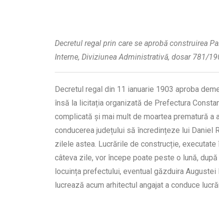
Decretul regal prin care se aprobă construirea Pal
Interne, Diviziunea Administrativă, dosar 781/190
Decretul regal din 11 ianuarie 1903 aproba demer
însă la licitația organizată de Prefectura Constanț
complicată și mai mult de moartea prematură a arh
conducerea județului să încredințeze lui Daniel R
zilele astea. Lucrările de construcție, executate
câteva zile, vor începe poate peste o lună, după c
locuința prefectului, eventual găzduira Augustei 
lucrează acum arhitectul angajat a conduce lucrăril