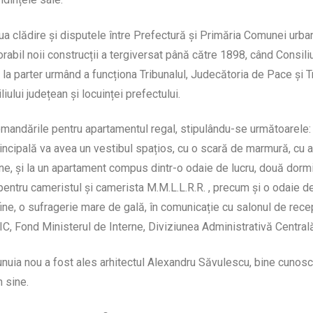
ua clădire și disputele între Prefectură și Primăria Comunei urb
abil noii construcții a tergiversat până către 1898, când Consiliu
i, la parter urmând a funcționa Tribunalul, Judecătoria de Pace și 
iului județean și locuinței prefectului.
comandările pentru apartamentul regal, stipulându-se următoarele:
ncipală va avea un vestibul spațios, cu o scară de marmură, cu acc
e, și la un apartament compus dintr-o odaie de lucru, două dormit
pentru cameristul și camerista M.M.L.L.R.R. , precum și o odaie 
 fine, o sufragerie mare de gală, în comunicație cu salonul de recep
NIC, Fond Ministerul de Interne, Diviziunea Administrativă Centra
nuia nou a fost ales arhitectul Alexandru Săvulescu, bine cunoscut
 sine.