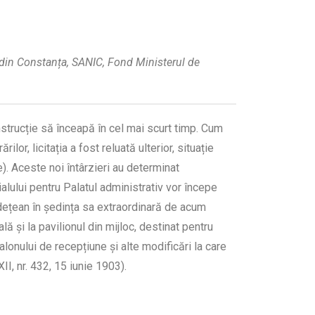
ui din Constanța, SANIC, Fond Ministerul de
strucție să înceapă în cel mai scurt timp. Cum
or, licitația a fost reluată ulterior, situație
). Aceste noi întârzieri au determinat
alului pentru Palatul administrativ vor începe
udețean în ședința sa extraordinară de acum
ă și la pavilionul din mijloc, destinat pentru
lonului de recepțiune și alte modificări la care
II, nr. 432, 15 iunie 1903).