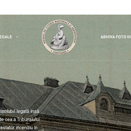
al
REGALE
ARHIVA FOTO V
disolubil legată însă
de cea a Tribunalului.
astator incendiu în