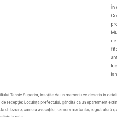
upă terminare, SANIC, cotă BU-FD-01073-5-00282.
În
Co
pro
Mu
de
fă
an
luc
ia
iului Tehnic Superior, însoțite de un memoriu ce descria în detaliu 
de recepție; Locuința prefectului, gândită ca un apartament extin
de chibzuire, camera avocaților, camera martorilor, registratură ș.
ndințele sale.