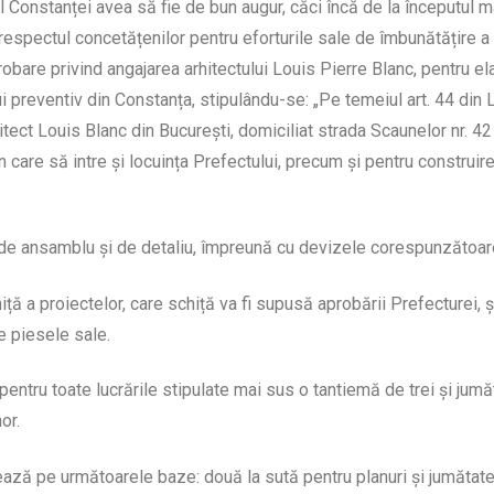
l Constanței avea să fie de bun augur, căci încă de la începutul 
espectul concetățenilor pentru eforturile sale de îmbunătățire a sit
robare privind angajarea arhitectului Louis Pierre Blanc, pentru el
lui preventiv din Constanța, stipulându-se: „Pe temeiul art. 44 din
ect Louis Blanc din București, domiciliat strada Scaunelor nr. 42
 în care să intre și locuința Prefectului, precum și pentru construir
e de ansamblu și de detaliu, împreună cu devizele corespunzătoare 
iță a proiectelor, care schiță va fi supusă aprobării Prefecturei, 
e piesele sale.
pentru toate lucrările stipulate mai sus o tantiemă de trei și jumăt
or.
lează pe următoarele baze: două la sută pentru planuri și jumătate