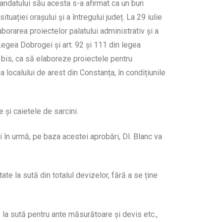
mandatului său acesta s-a afirmat ca un bun
uației orașului și a întregului județ. La 29 iulie
aborarea proiectelor palatului administrativ și a
 Legea Dobrogei și art. 92 și 111 din legea
 bis, ca să elaboreze proiectele pentru
ea localului de arest din Constanța, în condițiunile
și caietele de sarcini.
și în urmă, pe baza acestei aprobări, Dl. Blanc va
ate la sută din totalul devizelor, fără a se ține
 la sută pentru ante măsurătoare și devis etc.,