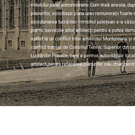
viitorului palat administrativ. Cum însă acesta, du
planurilor, solicitase plata unei remunerații foarte
coordonarea lucrărilor, consiliul județean s-a văzu
public serviciile altor arhitecți pentru a putea dema
astfel la un conflict între arhitectul Muntureanu și a
conflict tranșat de Consiliul Tehnic Superior din ca
Lucrărilor Publice, care a permis autorităților loca
arhitect pentru refacerea planurilor sau chiar pentr