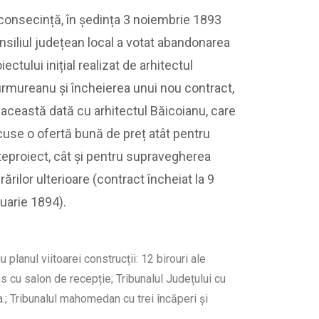
 consecință, în ședința 3 noiembrie 1893
nsiliul județean local a votat abandonarea
iectului inițial realizat de arhitectul
rmureanu și încheierea unui nou contract,
 această dată cu arhitectul Băicoianu, care
cuse o ofertă bună de preț atât pentru
teproiect, cât și pentru supravegherea
rărilor ulterioare (contract încheiat la 9
nuarie 1894).
planul viitoarei construcții: 12 birouri ale
s cu salon de recepție; Tribunalul Județului cu
a.; Tribunalul mahomedan cu trei încăperi și