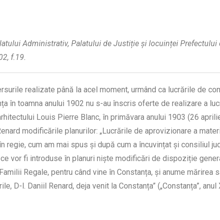
atului Administrativ, Palatului de Justiție și locuinței Prefectul
2, f.19.
surile realizate până la acel moment, urmând ca lucrările de con
a în toamna anului 1902 nu s-au înscris oferte de realizare a lucrăril
itectului Louis Pierre Blanc, în primăvara anului 1903 (26 aprilie
enard modificările planurilor: „Lucrările de aprovizionare a materi
 în regie, cum am mai spus și după cum a încuvințat și consiliul j
e vor fi introduse în planuri niște modificări de dispoziție general
Familii Regale, pentru când vine în Constanța, și anume mărirea sa
e, D-l. Daniil Renard, deja venit la Constanța” („Constanța”, anul X