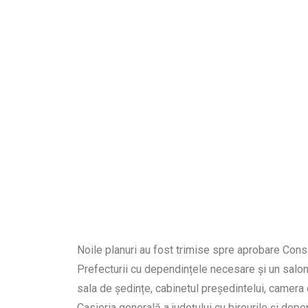
Palatul de Justiție din Constanța la puțin timp d
Noile planuri au fost trimise spre aprobare Consil
Prefecturii cu dependințele necesare și un salon 
sala de ședințe, cabinetul președintelui, camera 
Casieria generală a județului cu birourile și depe