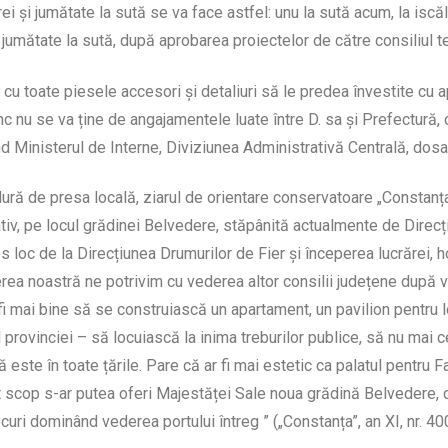
rei și jumătate la sută se va face astfel: unu la sută acum, la isc
i jumătate la sută, după aprobarea proiectelor de către consiliul t
 cu toate piesele accesori și detaliuri să le predea învestite cu a
nu se va ține de angajamentele luate între D. sa și Prefectură, cont
d Ministerul de Interne, Diviziunea Administrativă Centrală, dos
ldură de presa locală, ziarul de orientare conservatoare „Constanța
ativ, pe locul grădinei Belvedere, stăpânită actualmente de Direcți
 loc de la Direcțiunea Drumurilor de Fier și începerea lucrărei, 
erea noastră ne potrivim cu vederea altor consilii județene după 
 fi mai bine să se construiască un apartament, un pavilion pentru l
al provinciei – să locuiască la inima treburilor publice, să nu mai
ă este în toate țările. Pare că ar fi mai estetic ca palatul pentru 
t scop s-ar putea oferi Majestăței Sale noua grădină Belvedere, di
uri dominând vederea portului întreg ” („Constanța”, an XI, nr. 40