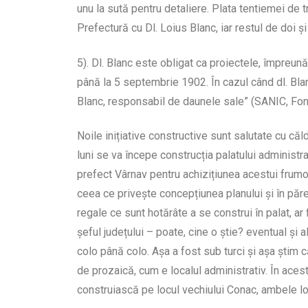
unu la sută pentru detaliere. Plata tentiemei de t
Prefectură cu Dl. Loius Blanc, iar restul de doi ș
5). Dl. Blanc este obligat ca proiectele, împreună
până la 5 septembrie 1902. În cazul când dl. Blanc 
Blanc, responsabil de daunele sale” (SANIC, Fon
Noile inițiative constructive sunt salutate cu că
luni se va începe construcția palatului administr
prefect Vârnav pentru achizițiunea acestui frumos
ceea ce privește concepțiunea planului și în păr
regale ce sunt hotărâte a se construi în palat, ar
șeful județului – poate, cine o știe? eventual și 
colo până colo. Așa a fost sub turci și așa știm c
de prozaică, cum e localul administrativ. În aces
construiască pe locul vechiului Conac, ambele loc