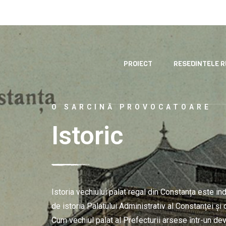
un proiect co-finanțat de Administrația Fondului Cultural Națion
RESEDINTELE 
PROIECT
O SARCINĂ PROVOCATOARE
Istoric
Istoria vechiului palat regal din Constanța este in
de istoria Palatului Administrativ al Constanței și 
Cum vechiul palat al Prefecturii arsese într-un dev