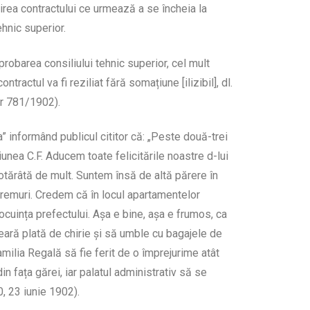
ălirea contractului ce urmează a se încheia la
ehnic superior.
probarea consiliului tehnic superior, cel mult
ractul va fi reziliat fără somațiune [ilizibil], dl.
ar 781/1902).
” informând publicul cititor că: „Peste două-trei
unea C.F. Aducem toate felicitările noastre d-lui
hotărâtă de mult. Suntem însă de altă părere în
vremuri. Credem că în locul apartamentelor
ocuința prefectului. Așa e bine, așa e frumos, ca
 ceară plată de chirie și să umble cu bagajele de
Familia Regală să fie ferit de o împrejurime atât
n fața gărei, iar palatul administrativ să se
0, 23 iunie 1902).