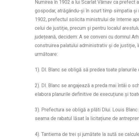
Numirea în 1902 a lui Scarlat Vârnav ca prefect a
gospodar, atrăgându-și în scurt timp simpatia și r
1902, prefectul solicita ministrului de Interne ap
celui de justiție, precum și pentru localul arestu
județeană, decidem: A se conveni cu domnul Arhit
construirea palatului administrativ și de justiție,
următoare:
1). Dl. Blanc se obligă să predea toate planuril
2). Dl. Blanc se angajează a preda mai întâi o sch
elabora planurile definitive de execuțiune și toat
3). Prefectura se obligă a plăti Dlui. Louis Blanc 
seama de rabatul lăsat la licitațiune de antrepren
4). Tantiema de trei și jumătate la sută se calcu