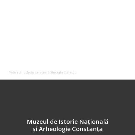
Vedere din colecția personală Gheorghe Stănescu
Muzeul de Istorie Națională
și Arheologie Constanța